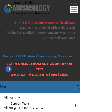
Anurag Dixit's
Menu
MUSICOLOGY
School of music and performing arts
At-site & Online music courses for all ages
Leading music school with global reach
Trained & certified 30,000+ students
worldwide
20+ years of excellence
Book a FREE Online Counselling Session
LEARN ONLINE FROM ANY COUNTRY OR
CITY
WHATSAPP/ CALL: 0-9899685820
Post
All Posts
Support Team
All Posts
Sep 11, 2020
2 min read